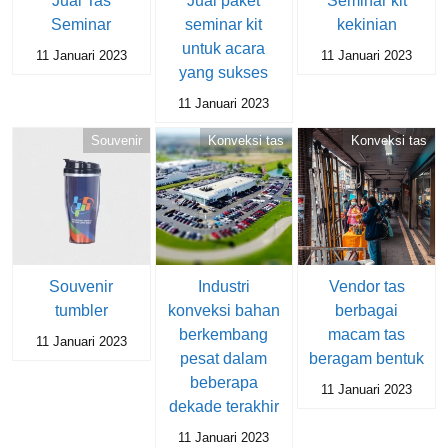
Jual Tas
Jual paket
Seminar kit
Seminar
seminar kit
kekinian
untuk acara
11 Januari 2023
11 Januari 2023
yang sukses
11 Januari 2023
Souvenir
Konveksi tas
Konveksi tas
Souvenir
Industri
Vendor tas
tumbler
konveksi bahan
berbagai
berkembang
macam tas
11 Januari 2023
pesat dalam
beragam bentuk
beberapa
11 Januari 2023
dekade terakhir
11 Januari 2023