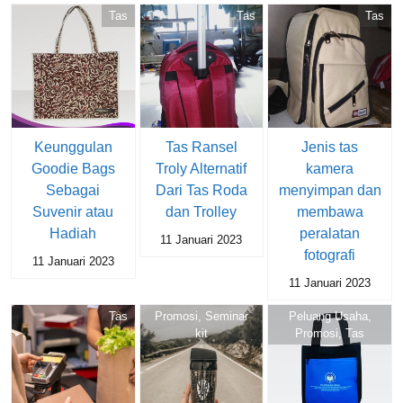
Tas
Tas
Tas
Keunggulan
Tas Ransel
Jenis tas
Goodie Bags
Troly Alternatif
kamera
Sebagai
Dari Tas Roda
menyimpan dan
Suvenir atau
dan Trolley
membawa
Hadiah
peralatan
11 Januari 2023
fotografi
11 Januari 2023
11 Januari 2023
Tas
Promosi
,
Seminar
Peluang Usaha
,
kit
Promosi
,
Tas