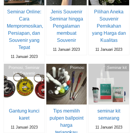
Seminar Online:
Jenis Souvenir
Pilihan Aneka
Cara
Seminar hingga
Souvenir
Mempromosikan,
Pengalaman
Pernikahan
Persiapan, dan
membuat
yang Harga dan
Souvenir yang
Souvenir
Kualitas
Tepat
11 Januari 2023
11 Januari 2023
11 Januari 2023
Promosi
,
Seminar
Promosi
Seminar kit
kit
,
Souvenir
Gantung kunci
Tips memilih
seminar kit
karet
pulpen ballpoint
semarang
harga
11 Januari 2023
11 Januari 2023
terjangkau