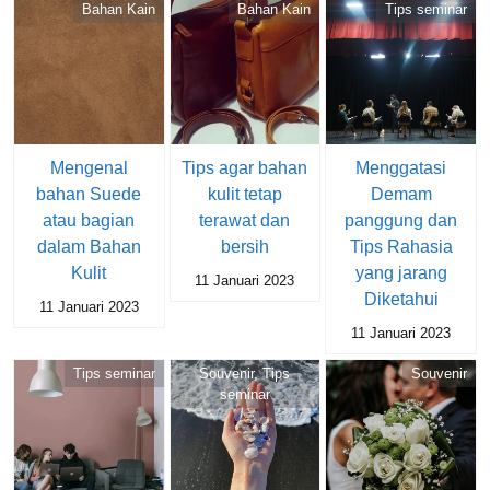
Bahan Kain
Bahan Kain
Tips seminar
Mengenal
Tips agar bahan
Menggatasi
bahan Suede
kulit tetap
Demam
atau bagian
terawat dan
panggung dan
dalam Bahan
bersih
Tips Rahasia
Kulit
yang jarang
11 Januari 2023
Diketahui
11 Januari 2023
11 Januari 2023
Tips seminar
Souvenir
,
Tips
Souvenir
seminar