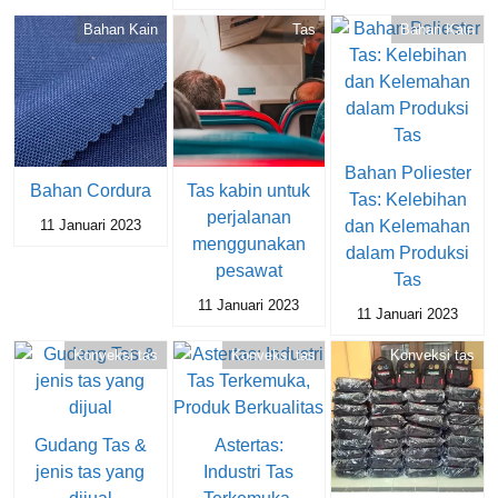
Bahan Kain
Tas
Bahan Kain
Bahan Poliester
Bahan Cordura
Tas kabin untuk
Tas: Kelebihan
perjalanan
dan Kelemahan
11 Januari 2023
menggunakan
dalam Produksi
pesawat
Tas
11 Januari 2023
11 Januari 2023
Konveksi tas
Konveksi tas
Konveksi tas
Gudang Tas &
Astertas:
jenis tas yang
Industri Tas