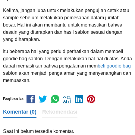
Kelima, jangan lupa untuk melakukan pengujian cetak atau
sample sebelum melakukan pemesanan dalam jumlah
besar. Hal ini akan membantu untuk memastikan bahwa
desain yang diterapkan dan hasil sablon sesuai dengan
yang diharapkan.
Itu beberapa hal yang perlu diperhatikan dalam membeli
goodie bag sablon. Dengan melakukan hal-hal di atas, Anda
dapat memastikan bahwa pengalaman mem
beli goodie bag
sablon akan menjadi pengalaman yang menyenangkan dan
memuaskan.
Bagikan ke
Komentar (0)
Rekomendasi
Saat ini belum tersedia komentar.