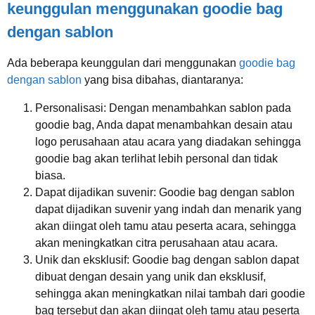
keunggulan menggunakan goodie bag
dengan sablon
Ada beberapa keunggulan dari menggunakan
goodie bag
dengan sablon
yang bisa dibahas, diantaranya:
Personalisasi: Dengan menambahkan sablon pada
goodie bag, Anda dapat menambahkan desain atau
logo perusahaan atau acara yang diadakan sehingga
goodie bag akan terlihat lebih personal dan tidak
biasa.
Dapat dijadikan suvenir: Goodie bag dengan sablon
dapat dijadikan suvenir yang indah dan menarik yang
akan diingat oleh tamu atau peserta acara, sehingga
akan meningkatkan citra perusahaan atau acara.
Unik dan eksklusif: Goodie bag dengan sablon dapat
dibuat dengan desain yang unik dan eksklusif,
sehingga akan meningkatkan nilai tambah dari goodie
bag tersebut dan akan diingat oleh tamu atau peserta