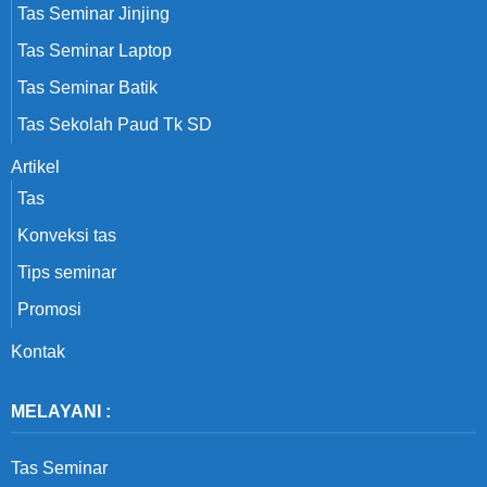
Tas Seminar Jinjing
Tas Seminar Laptop
Tas Seminar Batik
Tas Sekolah Paud Tk SD
Artikel
Tas
Konveksi tas
Tips seminar
Promosi
Kontak
MELAYANI :
Tas Seminar