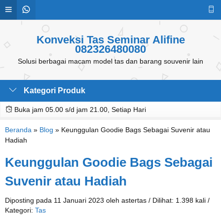
Konveksi Tas Seminar Alifine
082326480080
Solusi berbagai macam model tas dan barang souvenir lain
Kategori Produk
Buka jam 05.00 s/d jam 21.00, Setiap Hari
Beranda
»
Blog
»
Keunggulan Goodie Bags Sebagai Suvenir atau
Hadiah
Keunggulan Goodie Bags Sebagai
Suvenir atau Hadiah
Diposting pada 11 Januari 2023 oleh astertas / Dilihat: 1.398 kali /
Kategori:
Tas