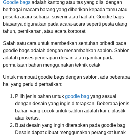
Goodie bags
adalah kantong atau tas yang diisi dengan
berbagai macam barang yang diberikan kepada tamu atau
peserta acara sebagai suvenir atau hadiah. Goodie bags
biasanya digunakan pada acara-acara seperti pesta ulang
tahun, pernikahan, atau acara korporat.
Salah satu cara untuk memberikan sentuhan pribadi pada
goodie bags adalah dengan menambahkan sablon. Sablon
adalah proses penerapan desain atau gambar pada
permukaan bahan menggunakan teknik cetak.
Untuk membuat goodie bags dengan sablon, ada beberapa
hal yang perlu diperhatikan:
Pilih jenis bahan untuk
goodie bag
yang sesuai
dengan desain yang ingin diterapkan. Beberapa jenis
bahan yang cocok untuk sablon adalah kain, plastik,
atau kertas.
Buat desain yang ingin diterapkan pada goodie bag.
Desain dapat dibuat menggunakan perangkat lunak