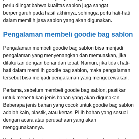
perlu diingat bahwa kualitas sablon juga sangat
berpengaruh pada hasil akhirnya, sehingga perlu hati-hati
dalam memilih jasa sablon yang akan digunakan.
Pengalaman membeli goodie bag sablon
Pengalaman membeli goodie bag sablon bisa menjadi
pengalaman yang menyenangkan dan memuaskan, jika
dilakukan dengan benar dan tepat. Namun, jika tidak hati-
hati dalam memilih goodie bag sablon, maka pengalaman
tersebut bisa menjadi pengalaman yang mengecewakan.
Pertama, sebelum membeli goodie bag sablon, pastikan
untuk menentukan jenis bahan yang akan digunakan.
Beberapa jenis bahan yang cocok untuk goodie bag sablon
adalah kain, plastik, atau kertas. Pilih bahan yang sesuai
dengan acara atau perusahaan yang akan
menggunakannya.