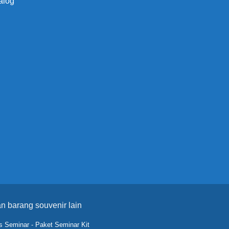
alog
n barang souvenir lain
s Seminar
-
Paket Seminar Kit