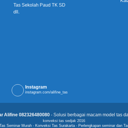
Kat
Tas Sekolah Paud TK SD
dll.
Instagram
instagram.com/alifine_tas
r Alifine 082326480080
- Solusi berbagai macam model tas da
konveksi tas sedjak 2016
Tas Seminar Murah
-
Konveksi Tas Surakarta
-
Perlengkapan seminar dan Ta