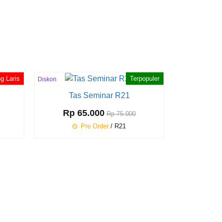
ng Laris
Terpopuler
Diskon
13%
Tas Seminar R21
Ta
Rp 65.000
Rp 75.000
Pre Order
/ R21