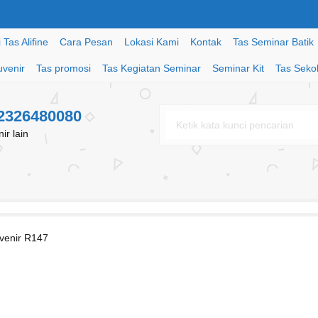
Tas Alifine
Cara Pesan
Lokasi Kami
Kontak
Tas Seminar Batik
uvenir
Tas promosi
Tas Kegiatan Seminar
Seminar Kit
Tas Seko
82326480080
r lain
uvenir R147