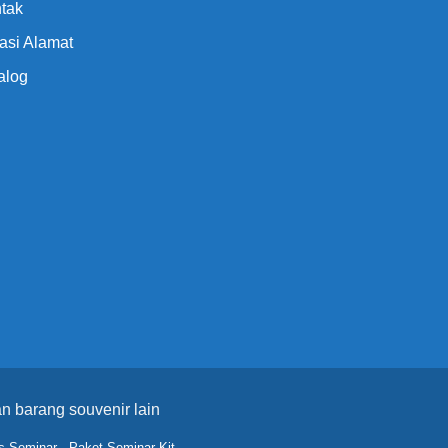
tak
asi Alamat
alog
n barang souvenir lain
s Seminar
-
Paket Seminar Kit