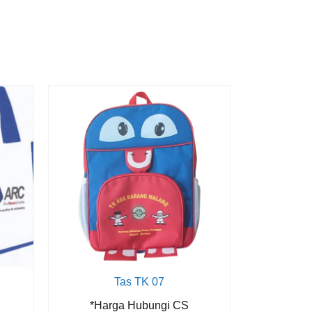
Tas TK 07
Tas s
*Harga Hubungi CS