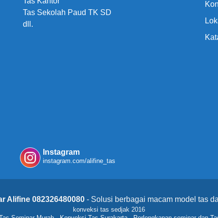
Tas Kantor
Kon
Tas Sekolah Paud TK SD
Lok
dll.
Kat
Instagram
instagram.com/alifine_tas
r Alifine 082326480080
- Solusi berbagai macam model tas da
konveksi tas sedjak 2016
Tas Seminar Murah
-
Konveksi Tas Surakarta
-
Perlengkapan seminar dan Ta