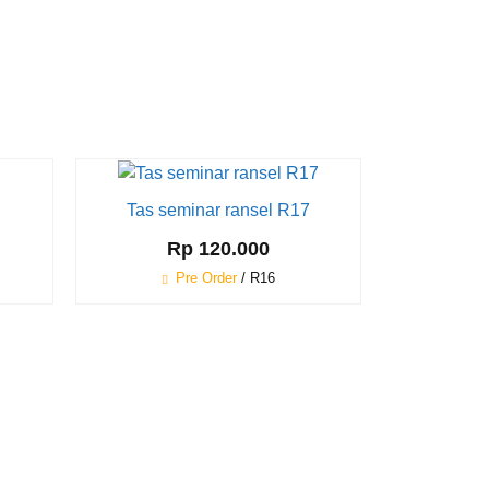
Tas seminar ransel R17
Tas
Rp 120.000
Pre Order
/ R16
P