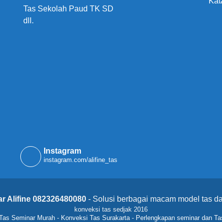
Kat
Tas Sekolah Paud TK SD
dll.
Instagram
instagram.com/alifine_tas
r Alifine 082326480080
- Solusi berbagai macam model tas da
konveksi tas sedjak 2016
Tas Seminar Murah
-
Konveksi Tas Surakarta
-
Perlengkapan seminar dan Ta