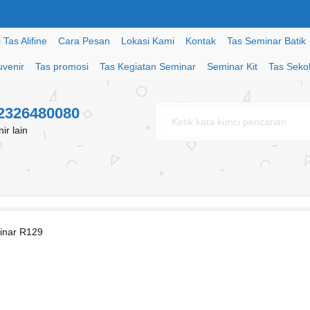
Tas Alifine
Cara Pesan
Lokasi Kami
Kontak
Tas Seminar Batik
uvenir
Tas promosi
Tas Kegiatan Seminar
Seminar Kit
Tas Seko
82326480080
r lain
minar R129