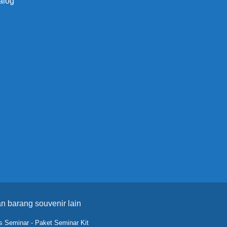
alog
n barang souvenir lain
s Seminar
-
Paket Seminar Kit