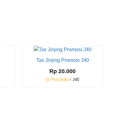
Diskon
22%
Tas Jinjing Promosi J40
Tas Se
Rp 20.000
Rp 7
Pre Order
/ J40
P