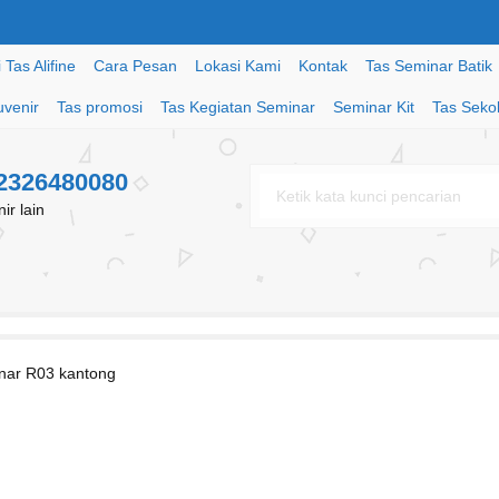
Tas Alifine
Cara Pesan
Lokasi Kami
Kontak
Tas Seminar Batik
uvenir
Tas promosi
Tas Kegiatan Seminar
Seminar Kit
Tas Seko
82326480080
r lain
inar R03 kantong