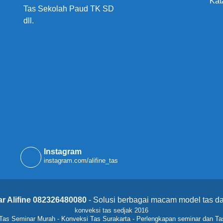
Kat
Tas Sekolah Paud TK SD
dll.
Instagram
instagram.com/alifine_tas
r Alifine 082326480080
- Solusi berbagai macam model tas da
konveksi tas sedjak 2016
Tas Seminar Murah
-
Konveksi Tas Surakarta
-
Perlengkapan seminar dan Ta