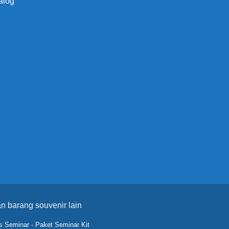
alog
n barang souvenir lain
s Seminar
-
Paket Seminar Kit