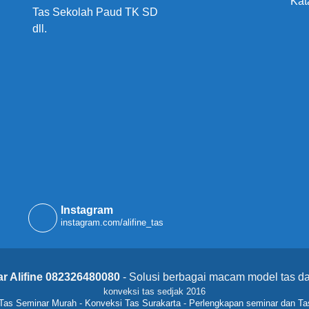
Kat
Tas Sekolah Paud TK SD
dll.
Instagram
instagram.com/alifine_tas
r Alifine 082326480080
- Solusi berbagai macam model tas da
konveksi tas sedjak 2016
Tas Seminar Murah
-
Konveksi Tas Surakarta
-
Perlengkapan seminar dan Ta