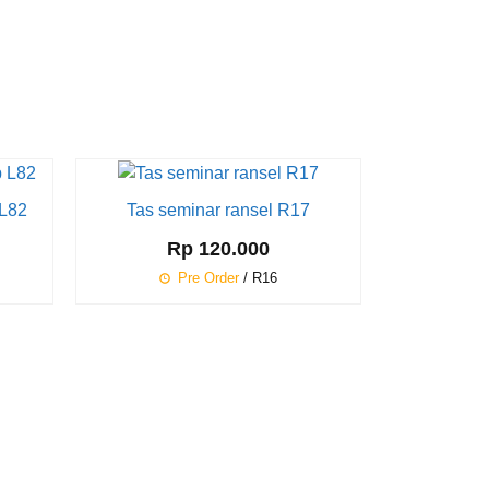
Diskon
25%
 L82
Tas seminar ransel R17
Tas sem
Rp 120.000
Rp 9
Pre Order
/ R16
T