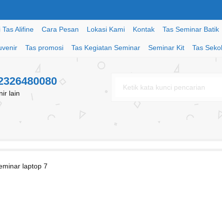
Tas Alifine
Cara Pesan
Lokasi Kami
Kontak
Tas Seminar Batik
uvenir
Tas promosi
Tas Kegiatan Seminar
Seminar Kit
Tas Seko
82326480080
r lain
eminar laptop 7