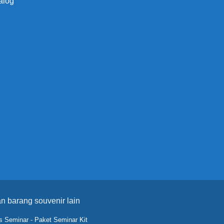
alog
n barang souvenir lain
s Seminar
-
Paket Seminar Kit