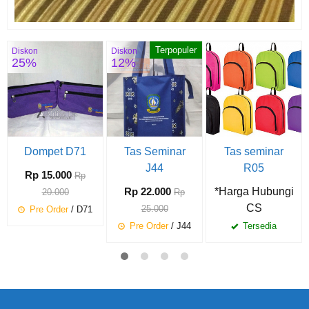
Terpopuler
Diskon
Diskon
25%
12%
Dompet D71
Tas Seminar
Tas seminar
J44
R05
Rp 15.000
Rp
Rp 22.000
*Harga Hubungi
20.000
Rp
CS
25.000
Pre Order
/ D71
Pre Order
/ J44
Tersedia