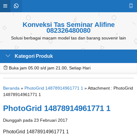
Konveksi Tas Seminar Alifine
082326480080
Solusi berbagai macam model tas dan barang souvenir lain
Kategori Produk
Buka jam 05.00 s/d jam 21.00, Setiap Hari
Beranda
»
PhotoGrid 14878914961771 1
» Attachment : PhotoGrid
14878914961771 1
PhotoGrid 14878914961771 1
Diunggah pada 23 Februari 2017
PhotoGrid 14878914961771 1