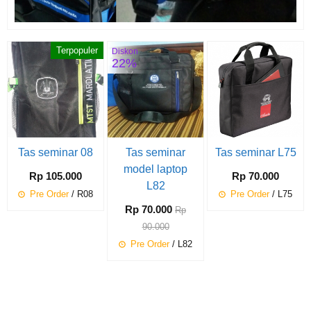
Terpopuler
Diskon
22%
Tas seminar 08
Tas seminar
Tas seminar L75
model laptop
Rp 105.000
Rp 70.000
L82
Pre Order
/ R08
Pre Order
/ L75
Rp 70.000
Rp
90.000
Pre Order
/ L82