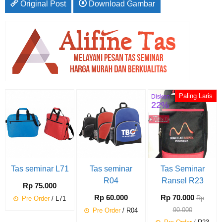
Original Post
Download Gambar
Paling Laris
Diskon
22%
Tas seminar L71
Tas seminar
Tas Seminar
R04
Ransel R23
Rp 75.000
Rp 60.000
Rp 70.000
Rp
Pre Order
/ L71
90.000
Pre Order
/ R04