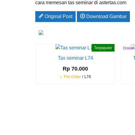
cara memesan tas seminar di astertas.com
Original Post
Download Gambar
Terpopuler
Diskon
25%
Tas seminar L74
Rp 70.000
Pre Order
/ L74