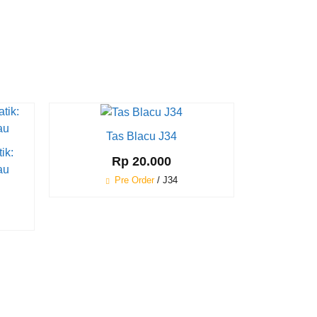
Tas Blacu J34
ik:
Rp 20.000
*Har
au
Pre Order
/ J34