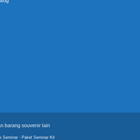
alog
n barang souvenir lain
s Seminar
-
Paket Seminar Kit