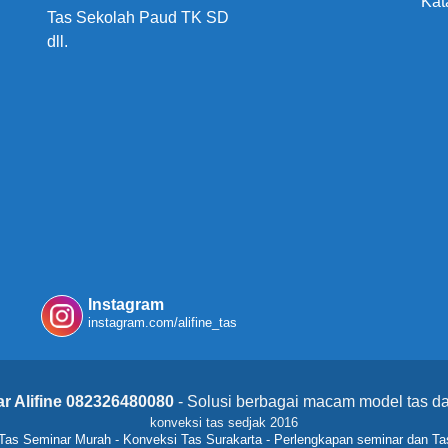
Kat
Tas Sekolah Paud TK SD
dll.
Instagram
instagram.com/alifine_tas
r Alifine 082326480080
- Solusi berbagai macam model tas da
konveksi tas sedjak 2016
Tas Seminar Murah
-
Konveksi Tas Surakarta
-
Perlengkapan seminar dan Ta