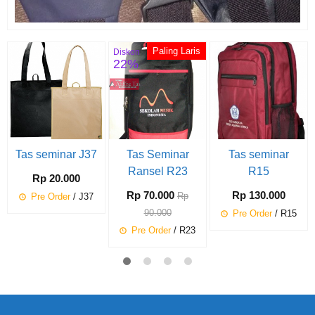
Paling Laris
Diskon
22%
Tas seminar J37
Tas Seminar
Tas seminar
Ransel R23
R15
Rp 20.000
Rp 70.000
Rp 130.000
Rp
Pre Order
/ J37
90.000
Pre Order
/ R15
Pre Order
/ R23