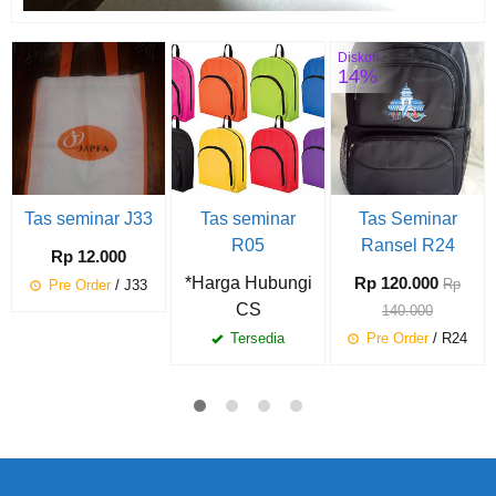
Diskon
14%
Tas seminar J33
Tas seminar
Tas Seminar
R05
Ransel R24
Rp 12.000
*Harga Hubungi
Rp 120.000
Rp
Pre Order
/ J33
CS
140.000
Tersedia
Pre Order
/ R24