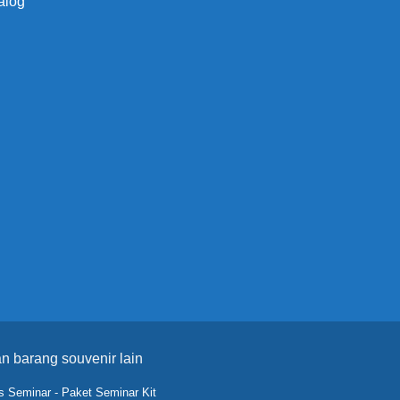
alog
n barang souvenir lain
s Seminar
-
Paket Seminar Kit