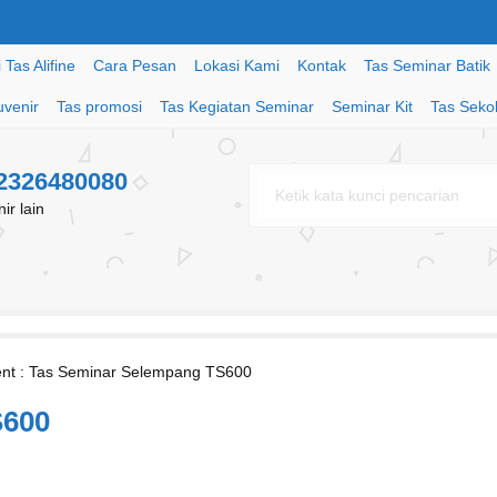
Tas Alifine
Cara Pesan
Lokasi Kami
Kontak
Tas Seminar Batik
uvenir
Tas promosi
Tas Kegiatan Seminar
Seminar Kit
Tas Seko
82326480080
r lain
nt : Tas Seminar Selempang TS600
S600