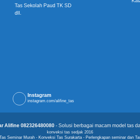
Kat
Tas Sekolah Paud TK SD
dll.
Instagram
instagram.com/alifine_tas
r Alifine 082326480080
- Solusi berbagai macam model tas da
konveksi tas sedjak 2016
Tas Seminar Murah
-
Konveksi Tas Surakarta
-
Perlengkapan seminar dan Ta