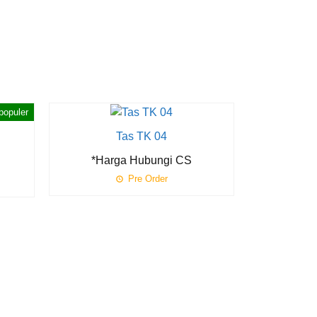
populer
Diskon
11%
Tas TK 04
Tas
*Harga Hubungi CS
Rp 12
Pre Order
Pr