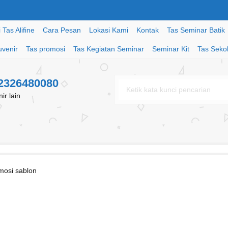
Tas Alifine
Cara Pesan
Lokasi Kami
Kontak
Tas Seminar Batik
uvenir
Tas promosi
Tas Kegiatan Seminar
Seminar Kit
Tas Seko
82326480080
r lain
mosi sablon