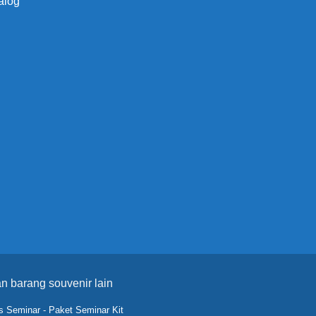
alog
n barang souvenir lain
s Seminar
-
Paket Seminar Kit