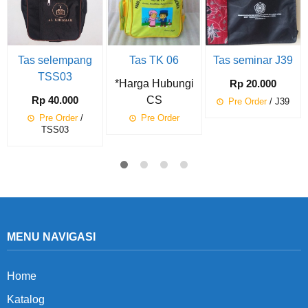
Tas selempang
Tas TK 06
Tas seminar J39
TSS03
*Harga Hubungi
Rp 20.000
Rp 40.000
CS
Pre Order
/ J39
Pre Order
/
Pre Order
TSS03
MENU NAVIGASI
Home
Katalog