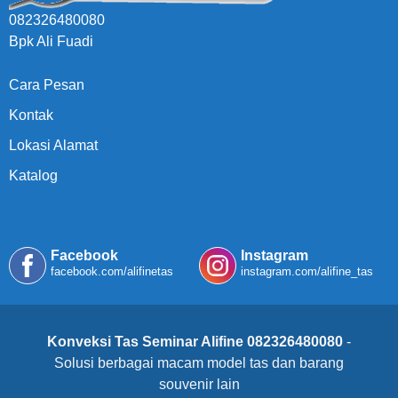
082326480080
Bpk Ali Fuadi
Cara Pesan
Kontak
Lokasi Alamat
Katalog
Facebook
Instagram
facebook.com/alifinetas
instagram.com/alifine_tas
Konveksi Tas Seminar Alifine 082326480080
-
Solusi berbagai macam model tas dan barang
souvenir lain