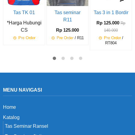
Tas TK 01
Tas seminar
Tas 3 in 1 Bordir
R11
*Harga Hubungi
Rp 125.000
Rp
CS
Rp 125.000
140.000
Pre Order
Pre Order
/ R11
Pre Order
/
RT804
MENU NAVIGASI
Home
Katalog
Tas Seminar Ransel