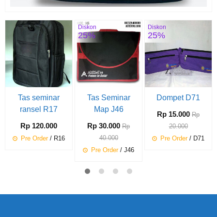
Diskon
Diskon
25%
25%
Tas seminar
Tas Seminar
Dompet D71
ransel R17
Map J46
Rp 15.000
Rp
Rp 120.000
Rp 30.000
Rp
20.000
40.000
Pre Order
/ R16
Pre Order
/ D71
Pre Order
/ J46