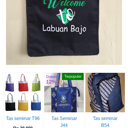
Terpopuler
Diskon
12%
Tas seminar T96
Tas Seminar
Tas seminar
J44
B54