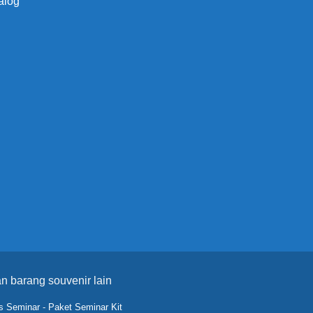
alog
n barang souvenir lain
s Seminar
-
Paket Seminar Kit