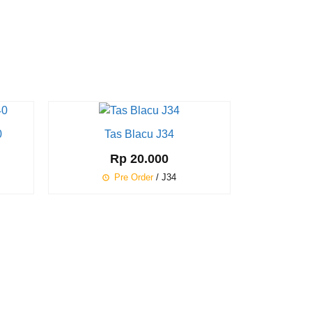
0
Tas Blacu J34
Tas Semi
Rp 20.000
JW
Pre Order
/ J34
R
Pr