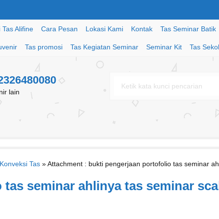
Tas Alifine
Cara Pesan
Lokasi Kami
Kontak
Tas Seminar Batik
uvenir
Tas promosi
Tas Kegiatan Seminar
Seminar Kit
Tas Seko
82326480080
r lain
Konveksi Tas
» Attachment : bukti pengerjaan portofolio tas seminar ah
o tas seminar ahlinya tas seminar sca