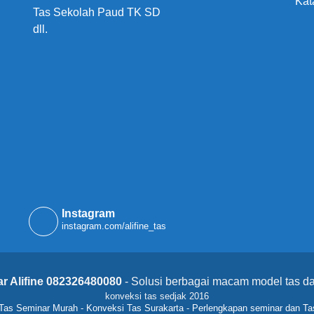
Kat
Tas Sekolah Paud TK SD
dll.
Instagram
instagram.com/alifine_tas
r Alifine 082326480080
- Solusi berbagai macam model tas da
konveksi tas sedjak 2016
Tas Seminar Murah
-
Konveksi Tas Surakarta
-
Perlengkapan seminar dan Ta