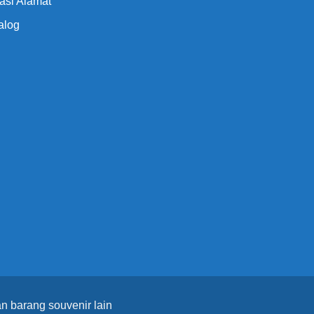
asi Alamat
alog
n barang souvenir lain