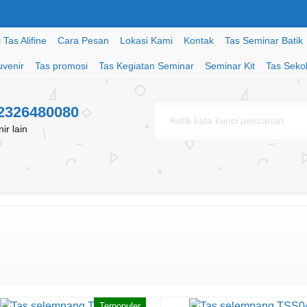
Tas Alifine
Cara Pesan
Lokasi Kami
Kontak
Tas Seminar Batik
uvenir
Tas promosi
Tas Kegiatan Seminar
Seminar Kit
Tas Seko
82326480080
r lain
Terpopuler