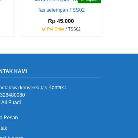
Tas selempan TSS02
Rp 45.000
Pre Order
/ TSS02
NTAK KAMI
Kontak :
326480080
 Ali Fuadi
a Pesan
tak