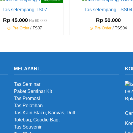
Tas selempang TS07
Tas selempang TSS04
Rp 45.000
Rp 50.000
Rp 60.000
Pre Order
/ TS07
Pre Order
/ TSS04
MELAYANI :
KO
Tas Seminar
Paket Seminar Kit
082
Tas Promosi
Bpk
Tas Pelatihan
Tas Kain Blacu, Kanvas, Drill
Car
Totebag, Goodie Bag,
Kon
Tas Souvenir