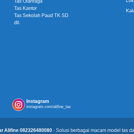
Lok
Tas Olahraga
Tas Kantor
Kat
Tas Sekolah Paud TK SD
dll.
Instagram
instagram.com/alifine_tas
r Alifine 082326480080
- Solusi berbagai macam model tas da