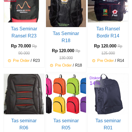
Tas Seminar
Tas Ransel
Tas Seminar
Ransel R23
Bordir R14
R18
Rp 70.000
Rp 120.000
Rp
Rp
Rp 120.000
Rp
90.000
125.000
130.000
Pre Order
/ R23
Pre Order
/ R14
Pre Order
/ R18
Diskon
14%
Tas seminar
Tas seminar
Tas seminar
R06
R05
R01