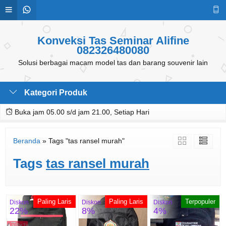
Konveksi Tas Seminar Alifine
082326480080
Solusi berbagai macam model tas dan barang souvenir lain
Kategori Produk
Buka jam 05.00 s/d jam 21.00, Setiap Hari
Beranda
»
Tags "tas ransel murah"
Tags
tas ransel murah
Paling Laris
Paling Laris
Terpopuler
Diskon
Diskon
Diskon
22%
8%
4%