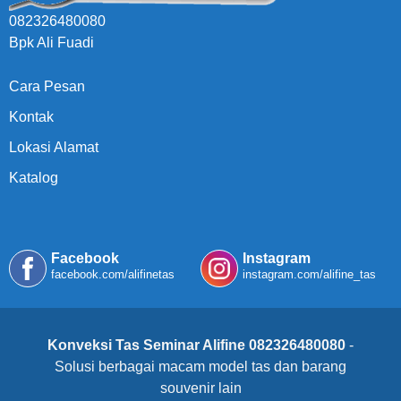
082326480080
Bpk Ali Fuadi
Cara Pesan
Kontak
Lokasi Alamat
Katalog
Facebook
Instagram
facebook.com/alifinetas
instagram.com/alifine_tas
Konveksi Tas Seminar Alifine 082326480080
-
Solusi berbagai macam model tas dan barang
souvenir lain