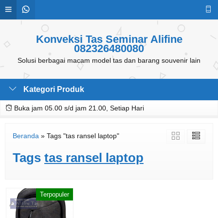
Konveksi Tas Seminar Alifine
082326480080
Solusi berbagai macam model tas dan barang souvenir lain
Kategori Produk
Buka jam 05.00 s/d jam 21.00, Setiap Hari
Beranda
»
Tags "tas ransel laptop"
Tags
tas ransel laptop
Terpopuler