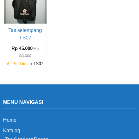
Tas selempang
TS07
Rp 45.000
Rp
60.000
Pre Order
/ TS07
MENU NAVIGASI
Home
Katalog