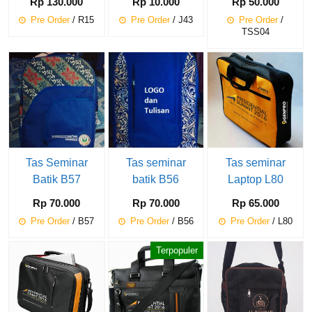
Rp 130.000
Rp 10.000
Rp 50.000
Pre Order
/ R15
Pre Order
/ J43
Pre Order
/
TSS04
Tas Seminar
Tas seminar
Tas seminar
Batik B57
batik B56
Laptop L80
Rp 70.000
Rp 70.000
Rp 65.000
Pre Order
/ B57
Pre Order
/ B56
Pre Order
/ L80
Terpopuler