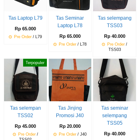
Tas Laptop L79
Tas Seminar
Tas selempang
Laptop L78
TSS03
Rp 65.000
Rp 65.000
Rp 40.000
Pre Order
/ L79
Pre Order
/ L78
Pre Order
/
TSS03
Terpopuler
Tas selempan
Tas Jinjing
Tas seminar
TSS02
Promosi J40
selempang
TSS05
Rp 45.000
Rp 20.000
Rp 40.000
Pre Order
/
Pre Order
/ J40
TSS02