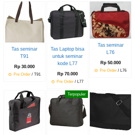
Tas seminar
Tas seminar
Tas Laptop bisa
L76
T91
untuk seminar
Rp 50.000
kode L77
Rp 30.000
Pre Order
/ L76
Rp 70.000
Pre Order
/ T91
Pre Order
/ L77
Terpopuler