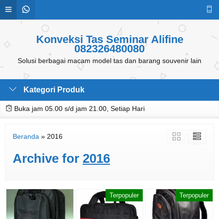
Konveksi Tas Seminar Alifine
082326480080
Solusi berbagai macam model tas dan barang souvenir lain
Kategori Produk
Buka jam 05.00 s/d jam 21.00, Setiap Hari
Beranda
»
2016
Archive for
2016
Terpopuler
Terpopuler