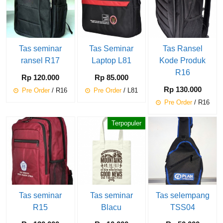
Tas seminar
Tas Seminar
Tas Ransel
ransel R17
Laptop L81
Kode Produk
R16
Rp 120.000
Rp 85.000
Rp 130.000
Pre Order
/ R16
Pre Order
/ L81
Pre Order
/ R16
Terpopuler
Tas seminar
Tas seminar
Tas selempang
R15
Blacu
TSS04