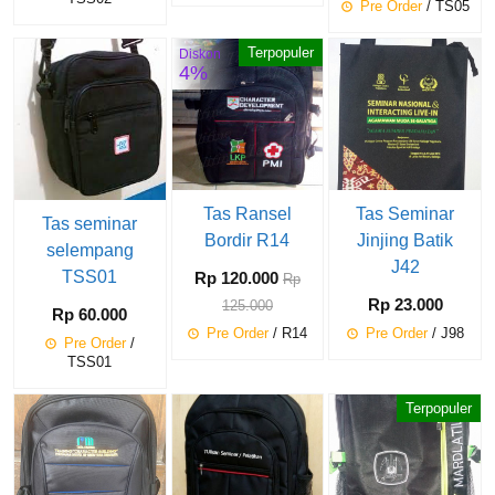
Pre Order
/ TS05
Terpopuler
Diskon
4%
Tas Ransel
Tas Seminar
Tas seminar
Bordir R14
Jinjing Batik
selempang
J42
TSS01
Rp 120.000
Rp
Rp 23.000
125.000
Rp 60.000
Pre Order
/ R14
Pre Order
/ J98
Pre Order
/
TSS01
Terpopuler